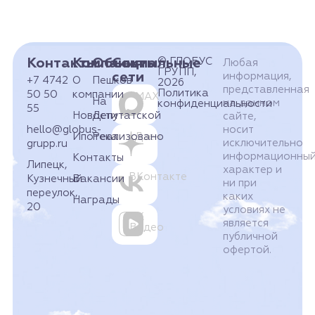
Контакты
Компания
Объекты
Социальные
© ГЛОБУС
Любая
ГРУПП,
сети
информация,
+7 4742
О
Пешков
2026
представленная
Политика
50 50
компании
MAX
На
на данном
конфиденциальности
55
Новости
Депутатской
сайте,
hello@globus-
носит
Ипотека
Реализовано
Дзен
исключительно
grupp.ru
информационны
Контакты
Липецк,
характер и
ВКонтакте
Кузнечный
Вакансии
ни при
переулок,
каких
Награды
20
условиях не
VK
является
Видео
публичной
офертой.