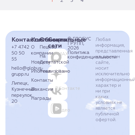
1
2
3
4
Контакты
Компания
Объекты
Социальные
© ГЛОБУС
Любая
ГРУПП,
сети
информация,
+7 4742
О
Пешков
2026
представленная
Политика
50 50
компании
MAX
На
на данном
конфиденциальности
55
Новости
Депутатской
сайте,
hello@globus-
носит
Ипотека
Реализовано
Дзен
исключительно
grupp.ru
информационны
Контакты
Липецк,
характер и
ВКонтакте
Кузнечный
Вакансии
ни при
переулок,
каких
Награды
20
условиях не
VK
является
Видео
публичной
офертой.