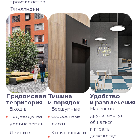
производства
Финляндии
Придомовая
Тишина
Удобство
территория
и порядок
и развлечения
Маленькие
Вход в
Бесшумные
друзья смогут
подъезды на
скоростные
общаться
уровне земли
лифты
и играть
Двери в
Колясочные и
даже когда