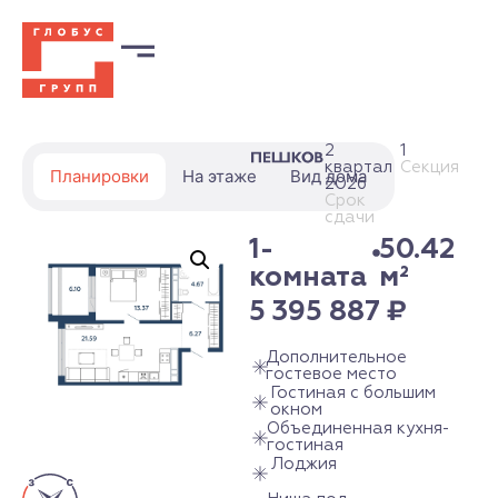
2
1
квартал
Секция
Планировки
На этаже
Вид дома
2026
Срок
сдачи
1-
50.42
комната
м²
5 395 887
₽
Дополнительное
гостевое место
Гостиная с большим
окном
Объединенная кухня-
гостиная
Лоджия