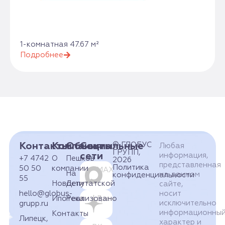
1-комнатная 47.67 м²
Подробнее
Контакты
Компания
Объекты
Социальные
© ГЛОБУС
Любая
ГРУПП,
сети
информация,
+7 4742
О
Пешков
2026
представленная
Политика
50 50
компании
MAX
На
на данном
конфиденциальности
55
Новости
Депутатской
сайте,
hello@globus-
носит
Ипотека
Реализовано
Дзен
исключительно
grupp.ru
информационны
Контакты
Липецк,
характер и