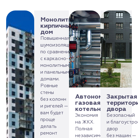
Монолитно-
кирпичный
дом
Повышенная
шумоизоляция
по сравнению
с каркасно-
монолитными
и панельными
домами.
Ровные
стены
Автономная
Закрытая
без колонн
газовая
территор
и ригелей —
котельная
двора
вам будет
Экономия
Безопасный
проще
на ЖКХ.
и благоустр
делать
Полная
двор
ремонт
независимость
без машин —