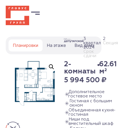
3
2
квартал
Секция
Планировки
На этаже
Вид дома
2024
Срок
сдачи
2-
62.61
комнаты
м²
5 994 500
₽
Дополнительное
гостевое место
Гостиная с большим
окном
Объединенная кухня-
гостиная
Ниши под
вместительный шкаф