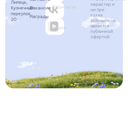
Липецк,
характер и
ВКонтакте
Кузнечный
Вакансии
ни при
переулок,
каких
Награды
20
условиях не
VK
является
Видео
публичной
офертой.