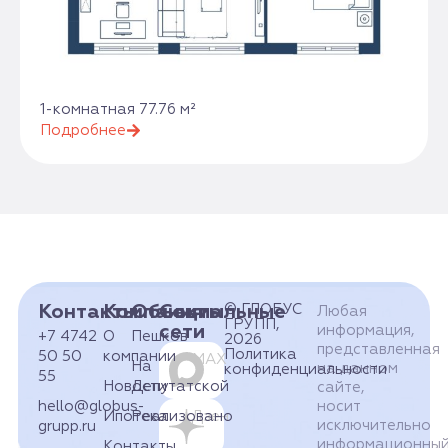
1-комнатная 77.76 м²
Подробнее
Контакты
Компания
Объекты
Социальные
© ГЛОБУС
Любая
ГРУПП,
сети
информация,
+7 4742
О
Пешков
2026
представленная
Политика
50 50
компании
MAX
На
на данном
конфиденциальности
55
Новости
Депутатской
сайте,
hello@globus-
носит
Ипотека
Реализовано
Дзен
исключительно
grupp.ru
информационны
Контакты