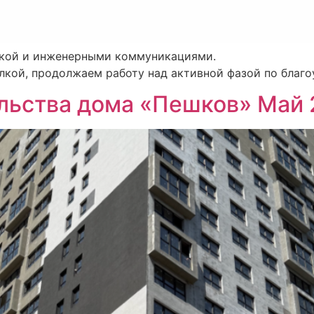
лкой и инженерными коммуникациями.
лкой, продолжаем работу над активной фазой по благ
ельства дома «Пешков» Май