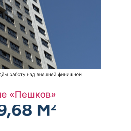
дём работу над внешней финишной
ме «Пешков»